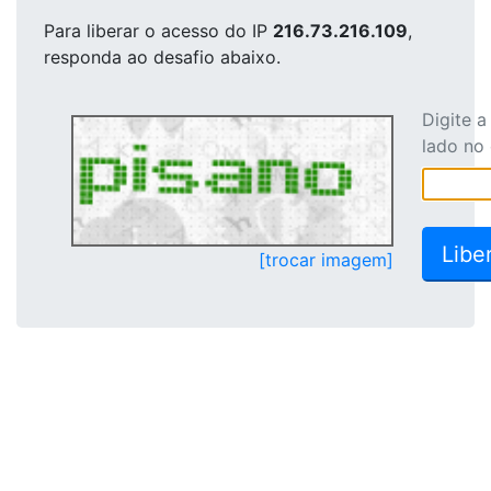
Para liberar o acesso
do IP
216.73.216.109
,
responda ao desafio abaixo.
Digite 
lado no
[trocar imagem]