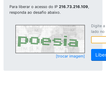
Para liberar o acesso
do IP
216.73.216.109
,
responda ao desafio abaixo.
Digite 
lado no
[trocar imagem]